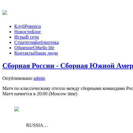
Клуб
Реверси
Новости
Блог
Игры
В сети
Стратегия
Библиотека
Общение
Othello life
Контакты
Наши люди
Сборная России - Сборная Южной Амери
Опубликовано
admin
Матч по классическому отелло между сборными командами Рос
Матч начнется в 20:00 (Moscow time)
RUSSIA…