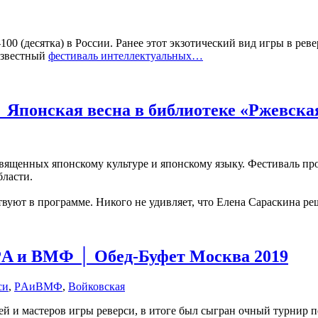
100 (десятка) в России. Ранее этот экзотический вид игры в рев
известный
фестиваль интеллектуальных…
│ Японская весна в библиотеке «Ржевска
посвященных японскому культуре и японскому языку. Фестиваль пр
бласти.
вуют в программе. Никого не удивляет, что Елена Сараскина р
РA и ВMФ │ Обед-Буфет Москва 2019
си
,
РAиВМФ
,
Войковская
лей и мастеров игры реверси, в итоге был сыгран очный турнир