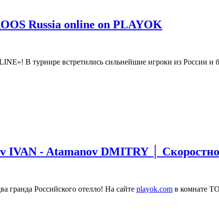
ROOS Russia online on PLAYOK
NE»! В турнире встретились сильнейшие игроки из России и б
ov IVAN - Atamanov DMITRY │ Скоростно
 гранда Российского отелло! На сайте
playok.com
в комнате TO