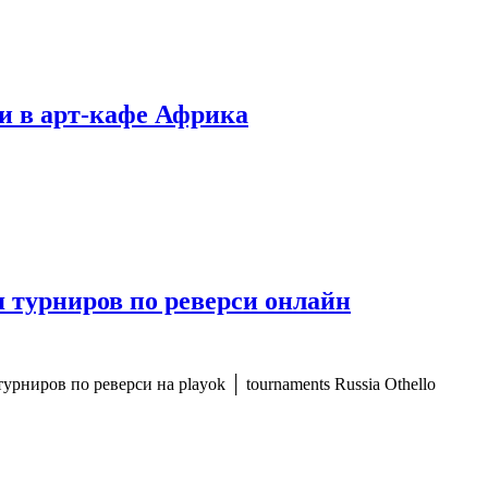
рси в арт-кафе Африка
ия турниров по реверси онлайн