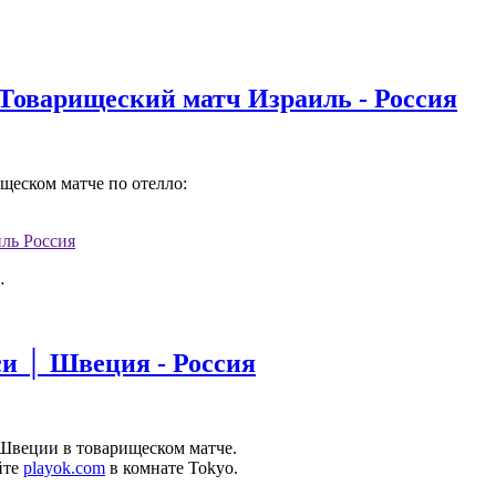
 Товарищеский матч Израиль - Россия
щеском матче по отелло:
…
и │ Швеция - Россия
 Швеции в товарищеском матче.
йте
playok.com
в комнате Tokyo.