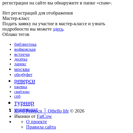
регистрации на сайте вы обнаружите в папке «спам».
Нет регистраций для отображения
Мастер-класс
Подать заявку на участие в мастер-классе и узнать
подробности вы можете
здесь
.
Облако тегов
библиотека
войковская
встречи
десятка
ларикс
москва
обедбуфет
реверси
ржевка
свиблово
спб
турнир
чемпионат
Клуб Реверси │ Othello life
© 2026
Иконки от
FatCow
О проекте
Правила сайта