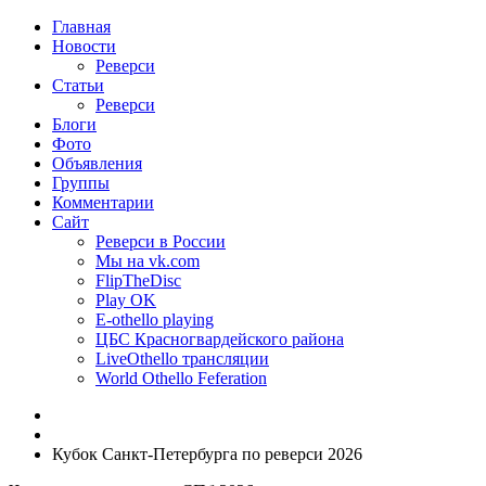
Главная
Новости
Реверси
Статьи
Реверси
Блоги
Фото
Объявления
Группы
Комментарии
Сайт
Реверси в России
Мы на vk.com
FlipTheDisc
Play OK
E-othello playing
ЦБС Красногвардейского района
LiveOthello трансляции
World Othello Feferation
Кубок Санкт-Петербурга по реверси 2026