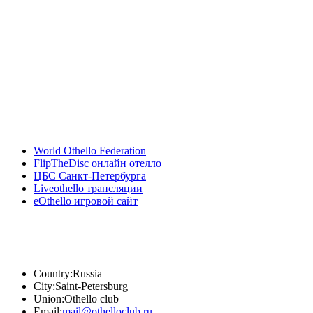
Наши Партнеры
World Othello Federation
FlipTheDisc онлайн отелло
ЦБС Санкт-Петербурга
Liveothello трансляции
eOthello игровой сайт
Наши контакты
Country:
Russia
City:
Saint-Petersburg
Union:
Othello club
Email:
mail@othelloclub.ru